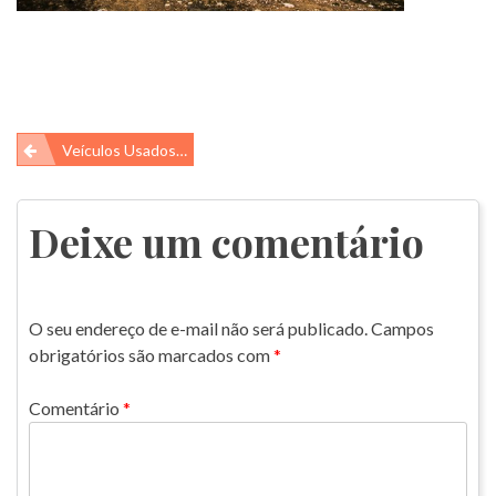
Navegação
Veículos Usados…
de
Post
Deixe um comentário
O seu endereço de e-mail não será publicado.
Campos
obrigatórios são marcados com
*
Comentário
*