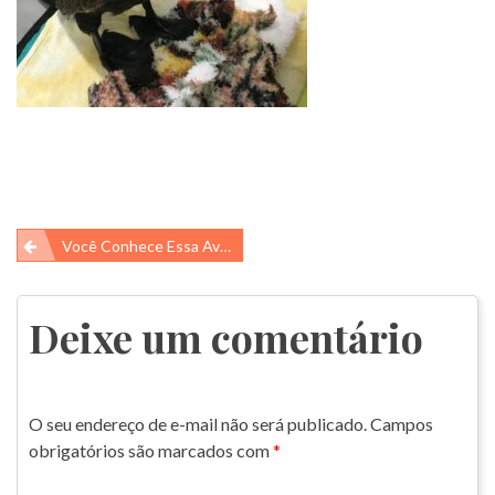
Navegação
Você Conhece Essa Ave Chamada Biguá?
de
Post
Deixe um comentário
O seu endereço de e-mail não será publicado.
Campos
obrigatórios são marcados com
*