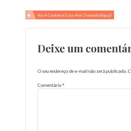
Navegação
Você Conhece Essa Ave Chamada Biguá?
de
Post
Deixe um comentár
O seu endereço de e-mail não será publicado.
C
Comentário
*