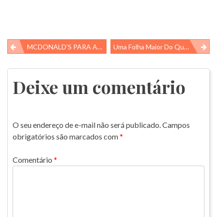
Navegação
MCDONALD’S PARA ABELHAS
Uma Folha Maior Do Que Você!
de
Post
Deixe um comentário
O seu endereço de e-mail não será publicado.
Campos
obrigatórios são marcados com
*
Comentário
*