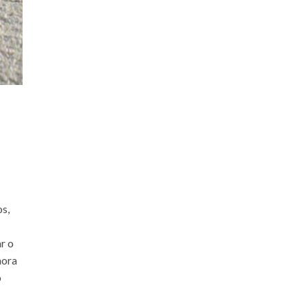
s,
r o
hora
o