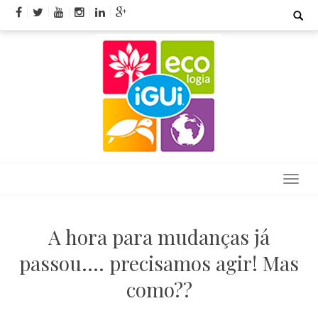
Skip
Search
for:
to
content
A hora para mudanças já
passou…. precisamos agir! Mas
como??